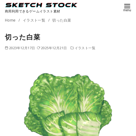
商用利用できるゲームイラスト素材
コ
Home
イラスト一覧
切った白菜
ン
切った白菜
テ
ン
2023年12月17日
2025年12月21日
イラスト一覧
ツ
へ
移
動