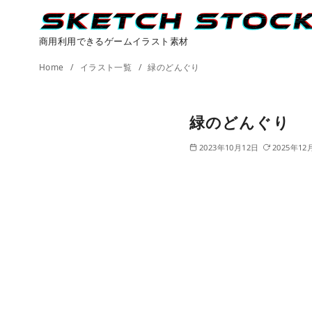
商用利用できるゲームイラスト素材
コ
Home
イラスト一覧
緑のどんぐり
ン
テ
緑のどんぐり
ン
ツ
2023年10月12日
2025年12
へ
移
動