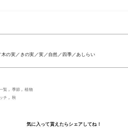
／木の実／きの実／実／自然／四季／あしらい
一覧
季節
植物
ッチ
秋
気に入って貰えたらシェアしてね！